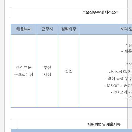
○ 모집부문 및 자격요건
채용부서
근무지
경력유무
자격 
* 
-. 제
* 
생산부문
부산
신입
-. 냉동공조, 
구조설계팀
사상
-. 영어 능력 우
-. MS Office 
-. 2D 설계 가
-. 
지원방법 및 제출서류