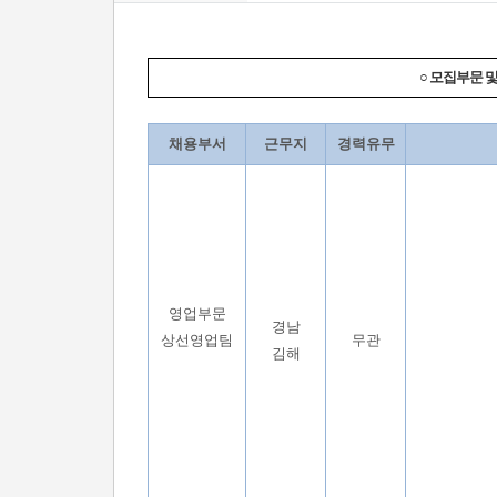
○ 모집부문 
채용부서
근무지
경력유무
영업부문
경남
상선영업팀
무관
김해