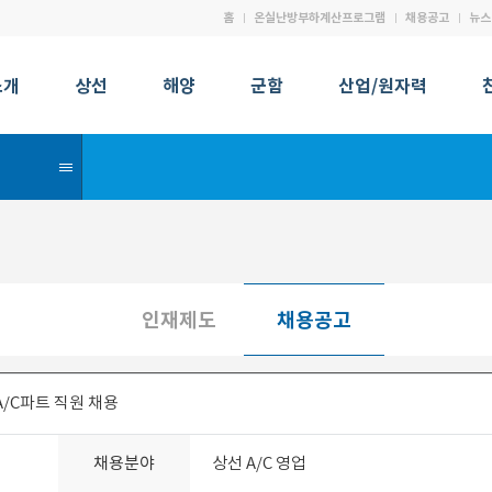
홈
온실난방부하계산프로그램
채용공고
뉴스
소개
상선
해양
군함
산업/원자력
인재제도
채용공고
/C파트 직원 채용
채용분야
상선 A/C 영업