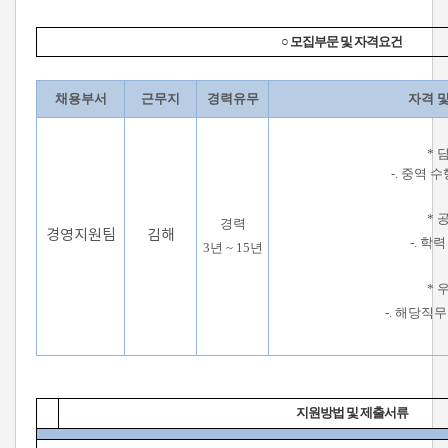
○ 모집부문 및 자격요건
채용부서
근무지
경력유무
자격 
* 
-. 중역 
* 
경력
경영지원팀
김해
-. 학력
3년 ~ 15년
* 
-. 해당직무
지원방법 및 제출서류