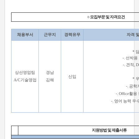
○ 모집부문 및 자격요건
채용부서
근무지
경력유무
자격 
* 
-. 선박용
-. 견적, 
상선영업팀
경남
신입
* 
A/C기술영업
김해
-. 공
-. Office
-. 영어 능력 우
지원방법 및 제출서류