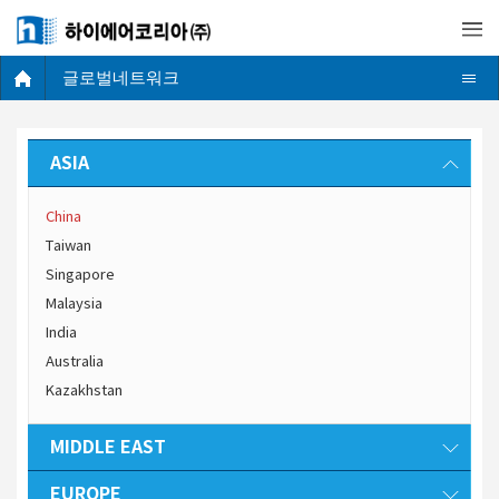
글로벌네트워크
ASIA
China
Taiwan
Singapore
Malaysia
India
Australia
Kazakhstan
MIDDLE EAST
EUROPE