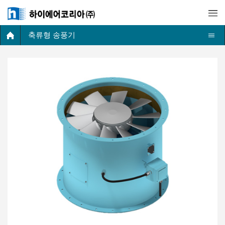
축류형 송풍기