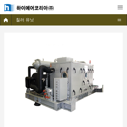
칠러 유닛