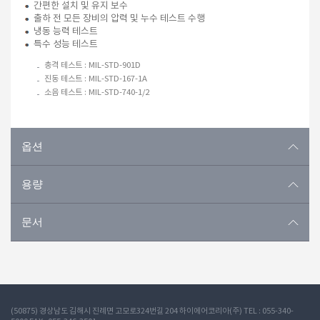
간편한 설치 및 유지 보수
출하 전 모든 장비의 압력 및 누수 테스트 수행
냉동 능력 테스트
특수 성능 테스트
충격 테스트 : MIL-STD-901D
진동 테스트 : MIL-STD-167-1A
소음 테스트 : MIL-STD-740-1/2
옵션
용량
문서
(50875) 경상남도 김해시 진례면 고모로324번길 204 하이에어코리아(주) TEL : 055-340-