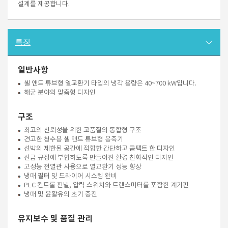
설계를 제공합니다.
특징
일반사항
셸 앤드 튜브형 열교환기 타입의 냉각 용량은 40~700 kW입니다.
해군 분야의 맞춤형 디자인
구조
최고의 신뢰성을 위한 고품질의 통합형 구조
견고한 청수용 셸 앤드 튜브형 응축기
선박의 제한된 공간에 적합한 간단하고 콤팩트 한 디자인
선급 규정에 부합하도록 만들어진 환경 친화적인 디자인
고성능 전열관 사용으로 열교환기 성능 향상
냉매 필터 및 드라이어 시스템 완비
PLC 컨트롤 판넬, 압력 스위치와 트랜스미터를 포함한 계기판
냉매 및 윤활유의 초기 충진
유지보수 및 품질 관리